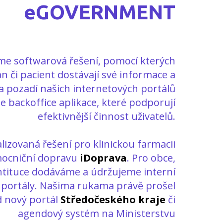
eGOVERNMENT
e softwarová řešení, pomocí kterých
n či pacient dostávají své informace a
a pozadí našich internetových portálů
e backoffice aplikace, které podporují
efektivnější činnost uživatelů.
alizovaná řešení pro klinickou farmacii
ocniční dopravu
iDoprava
. Pro obce,
isntituce dodáváme a údržujeme interní
ké portály. Našima rukama právě prošel
d nový portál
Středočeského kraje
či
agendový systém na Ministerstvu