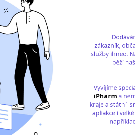
Dodávám
zákazník, obča
služby ihned. N
běží naš
Vyvíjíme speci
iPharm
a nem
kraje a státní 
apliakce i vel
napříkla