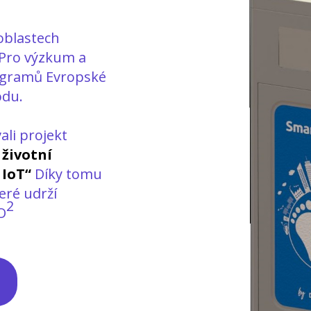
oblastech
. Pro výzkum a
rogramů Evropské
odu.
ali projekt
 životní
 IoT“
Díky tomu
eré udrží
2
O