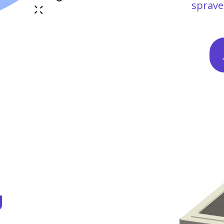
sprave
J