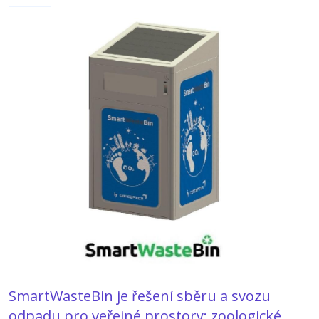
SmartWasteBin je řešení sběru a svozu
odpadu pro veřejné prostory: zoologické