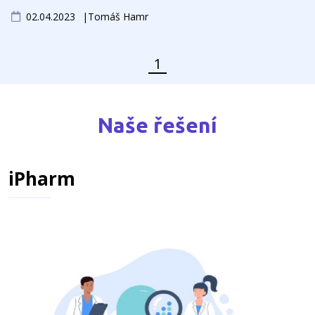
02.04.2023
Tomáš Hamr
1
Předchozí stránka
Další stránka
Stránka
Naše řešení
iPharm