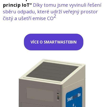
princip IoT“
Díky tomu jsme vyvinuli řešení
sběru odpadu, které udrží veřejný prostor
2
čistý a ušetří emise CO
VÍCE O SMARTWASTEBIN